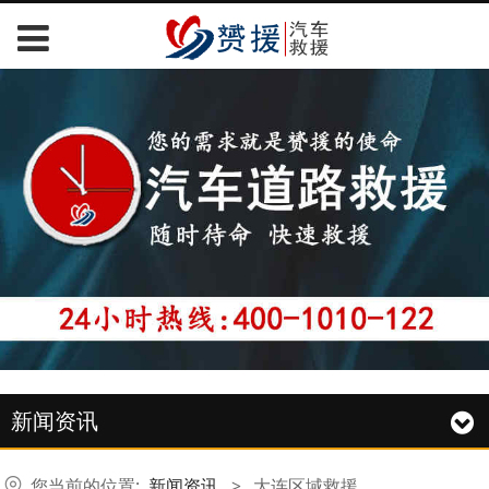
新闻资讯
您当前的位置:
新闻资讯
>
大连区域救援