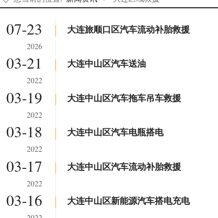
07-23
大连旅顺口区汽车流动补胎救援
2026
03-21
大连中山区汽车送油
2022
03-19
大连中山区汽车拖车吊车救援
2022
03-18
大连中山区汽车电瓶搭电
2022
03-17
大连中山区汽车流动补胎救援
2022
03-16
大连中山区新能源汽车搭电充电
2022