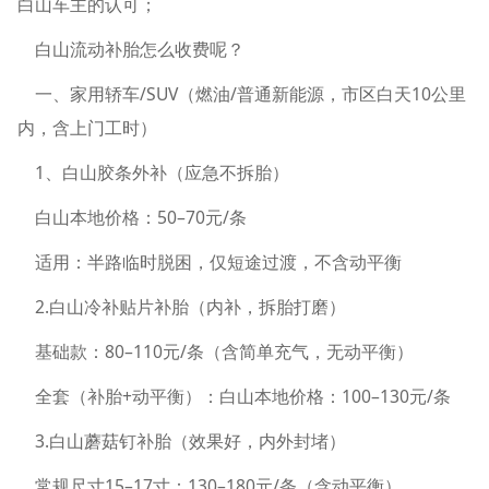
白山车主的认可；
白山流动补胎怎么收费呢？
一、家用轿车/SUV（燃油/普通新能源，市区白天10公里
内，含上门工时）
1、白山胶条外补（应急不拆胎）
白山本地价格：50–70元/条
适用：半路临时脱困，仅短途过渡，不含动平衡
2.白山冷补贴片补胎（内补，拆胎打磨）
基础款：80–110元/条（含简单充气，无动平衡）
全套（补胎+动平衡）：白山本地价格：100–130元/条
3.白山蘑菇钉补胎（效果好，内外封堵）
常规尺寸15–17寸：130–180元/条（含动平衡）