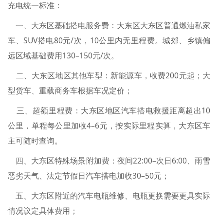
充电统一标准：
一、大东区基础搭电服务费：大东区大东区普通燃油私家
车、SUV搭电80元/次，10公里内无里程费。城郊、乡镇偏
远区域基础费用130–150元/次。
二、大东区地区其他车型：新能源车，收费200元起；大
型货车、重载商务车根据车况定价；
三、超额里程费：大东区地区汽车搭电救援距离超出10
公里，单程每公里加收4–6元，按实际里程实算，大东区车
主可随时查询。
四、大东区特殊场景附加费：夜间22:00–次日6:00、雨雪
恶劣天气、法定节假日汽车搭电加收30–50元；
五、大东区附近的汽车电瓶维修、电瓶更换需要更具实际
情况议定具体费用；