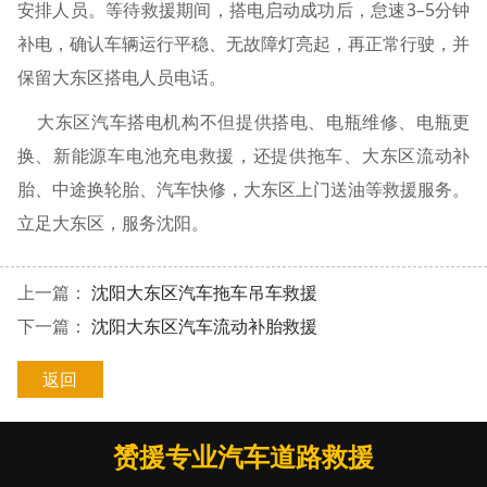
安排人员。等待救援期间，搭电启动成功后，怠速3–5分钟
补电，确认车辆运行平稳、无故障灯亮起，再正常行驶，并
保留大东区搭电人员电话。
大东区汽车搭电机构不但提供搭电、电瓶维修、电瓶更
换、新能源车电池充电救援，还提供拖车、大东区流动补
胎、中途换轮胎、汽车快修，大东区上门送油等救援服务。
立足大东区，服务沈阳。
上一篇：
沈阳大东区汽车拖车吊车救援
下一篇：
沈阳大东区汽车流动补胎救援
返回
赟援专业汽车道路救援